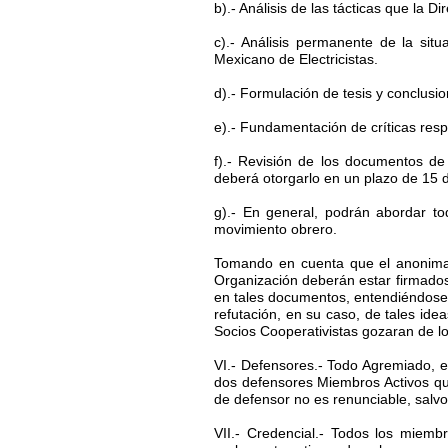
b).- Análisis de las tácticas que la D
c).- Análisis permanente de la sit
Mexicano de Electricistas.
d).- Formulación de tesis y conclusi
e).- Fundamentación de críticas respe
f).- Revisión de los documentos de 
deberá otorgarlo en un plazo de 15 
g).- En general, podrán abordar to
movimiento obrero.
Tomando en cuenta que el anonimato
Organización deberán estar firmado
en tales documentos, entendiéndose 
refutación, en su caso, de tales id
Socios Cooperativistas gozaran de 
VI.- Defensores.- Todo Agremiado, 
dos defensores Miembros Activos qu
de defensor no es renunciable, salv
VII.- Credencial.- Todos los miembr