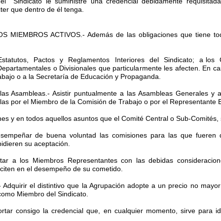
el Sindicato le suministre una credencial debidamente requisitada
ter que dentro de él tenga.
S MIEMBROS ACTIVOS.- Además de las obligaciones que tiene tod
Estatutos, Pactos y Reglamentos Interiores del Sindicato; a los 
 Departamentales o Divisionales que particularmente les afecten. En 
bajo o a la Secretaría de Educación y Propaganda.
n las Asambleas.- Asistir puntualmente a las Asambleas Generales y a
llas por el Miembro de la Comisión de Trabajo o por el Representante 
iones y en todos aquellos asuntos que el Comité Central o Sub-Comités, 
Desempeñar de buena voluntad las comisiones para las que fueren
idieren su aceptación.
atar a los Miembros Representantes con las debidas consideracion
liciten en el desempeño de su cometido.
o.- Adquirir el distintivo que la Agrupación adopte a un precio no mayo
como Miembro del Sindicato.
Portar consigo la credencial que, en cualquier momento, sirve para 