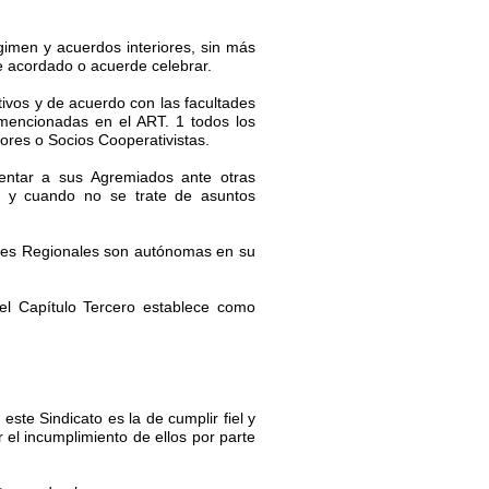
égimen y acuerdos interiores, sin más
re acordado o acuerde celebrar.
ivos y de acuerdo con las facultades
 mencionadas en el ART. 1 todos los
dores o Socios Cooperativistas.
sentar a sus Agremiados ante otras
e y cuando no se trate de asuntos
iones Regionales son autónomas en su
el Capítulo Tercero establece como
ste Sindicato es la de cumplir fiel y
el incumplimiento de ellos por parte