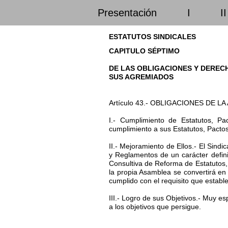
Presentación
I
II
ESTATUTOS SINDICALES
CAPITULO SÉPTIMO
DE LAS OBLIGACIONES Y DEREC
SUS AGREMIADOS
Artículo 43.- OBLIGACIONES DE L
I.- Cumplimiento de Estatutos, Pa
cumplimiento a sus Estatutos, Pacto
II.- Mejoramiento de Ellos.- El Sind
y Reglamentos de un carácter defini
Consultiva de Reforma de Estatutos, 
la propia Asamblea se convertirá en
cumplido con el requisito que estable
III.- Logro de sus Objetivos.- Muy es
a los objetivos que persigue.