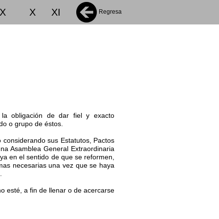
IX
X
XI
Regresa
la obligación de dar fiel y exacto
do o grupo de éstos.
no considerando sus Estatutos, Pactos
 una Asamblea General Extraordinaria
uya en el sentido de que se reformen,
ormas necesarias una vez que se haya
.
o esté, a fin de llenar o de acercarse