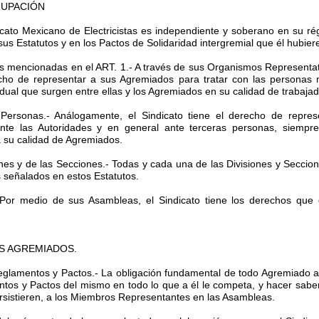
GRUPACIÓN
dicato Mexicano de Electricistas es independiente y soberano en su r
 sus Estatutos y en los Pactos de Solidaridad intergremial que él hubie
as mencionadas en el ART. 1.- A través de sus Organismos Representat
recho de representar a sus Agremiados para tratar con las personas
vidual que surgen entre ellas y los Agremiados en su calidad de trabaja
s Personas.- Análogamente, el Sindicato tiene el derecho de repre
ante las Autoridades y en general ante terceras personas, siempr
a su calidad de Agremiados.
iones y de las Secciones.- Todas y cada una de las Divisiones y Secc
es señalados en estos Estatutos.
 Por medio de sus Asambleas, el Sindicato tiene los derechos que 
LOS AGREMIADOS.
eglamentos y Pactos.- La obligación fundamental de todo Agremiado a e
tos y Pactos del mismo en todo lo que a él le competa, y hacer saber 
ersistieren, a los Miembros Representantes en las Asambleas.