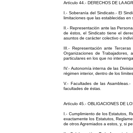
Artículo 44.- DERECHOS DE LA A
I.- Soberanía del Sindicato.- El Sin
limitaciones que las establecidas en
II.- Representación ante las Person
de éstos, el Sindicato tiene el de
asuntos de carácter colectivo o indi
III.- Representación ante Tercera
Organizaciones de Trabajadores, 
particulares en los que no interveng
IV.- Autonomía interna de las Divis
régimen interior, dentro de los límit
V.- Facultades de las Asambleas.-
facultades de éstas.
Artículo 45.- OBLIGACIONES DE 
I.- Cumplimiento de los Estatutos, R
exactamente los Estatutos, Reglamen
de otros Agremiados a estos, y, si p