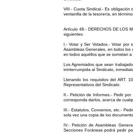
VIII.- Cuota Sindical.- Es obligació
ventanilla de la tesorería, en término
Artículo 48.- DERECHOS DE LOS MI
siguientes:
I.- Votar y Ser Votados.- Votar po
Asambleas Generales, en todos los q
en todos aquéllos que se sometan a la
Los Agremiados que sean trabajado
ininterrumpida al Sindicato, inmedia
Llenando los requisitos del ART. 
Representativos del Sindicato.
II.- Petición de Informes.- Pedir p
corresponda darlos, acerca de cualq
III.- Estatutos, Convenios, etc.- Pe
sola vez una copia de los documentos 
IV.- Petición de Asambleas Genera
Secciones Foráneas podrá pedir por