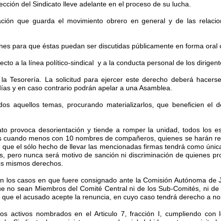
irección del Sindicato lleve adelante en el proceso de su lucha.
uación que guarda el movimiento obrero en general y de las relaci
ones para que éstas puedan ser discutidas públicamente en forma oral o
cto a la línea político-sindical y a la conducta personal de los dirigen
la Tesorería. La solicitud para ejercer este derecho deberá hacerse
días y en caso contrario podrán apelar a una Asamblea.
dos aquellos temas, procurando materializarlos, que beneficien el de
 provoca desorientación y tiende a romper la unidad, todos los es
s cuando menos con 10 nombres de compañeros, quienes se harán res
que el sólo hecho de llevar las mencionadas firmas tendrá como única
eas, pero nunca será motivo de sanción ni discriminación de quienes p
los mismos derechos.
en los casos en que fuere consignado ante la Comisión Autónoma de Ju
e no sean Miembros del Comité Central ni de los Sub-Comités, ni de
o que el acusado acepte la renuncia, en cuyo caso tendrá derecho a no
os activos nombrados en el Articulo 7, fracción I, cumpliendo con lo