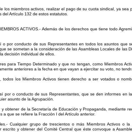
n de los miembros activos, realizar el pago de su cuota sindical, ya se
s del Artículo 132 de estos estatutos.
EMBROS ACTIVOS.- Además de los derechos que tiene todo Agremiado
r sí o por conducto de sus Representantes en todos los asuntos que s
ue se sometan a la consideración de las Asambleas Locales de las Div
 decisión individual de ellos.
res para Tiempo Determinado y que no tengan, como Miembros Activos
tamente anteriores a la fecha en que vayan a ejercitar su voto, no tend
10, todos los Miembros Activos tienen derecho a ser votados o nomb
or sí por o conducto de sus Representantes, que se den informes en 
uier asunto de la Agrupación.
dir y obtener de la Secretaría de Educación y Propaganda, mediante re
a que se refiere la Fracción I del Artículo anterior.
les.- Cualquier grupo de trescientos o más Miembros Activos o la
 escrito y obtener del Comité Central que éste convoque a Asamble