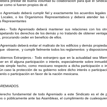
deberá prestar de buena voluntad su colaboración para que el Sindic
ar como si fueren propios de el.
odo Agremiado deberá cumplir fiel y exactamente los acuerdos legales
Locales, o los Organismos Representativos y deberá atender las in
os Representantes
icales.- Todo Agremiado deberá mantener sus relaciones con los o
espetando los derechos de los demás y no tratando de obtener ventaja
o, procurando ceder en beneficio de ellos.
Agremiado deberá evitar el maltrato de los edificios y demás propiedad
 que observe, y cumplir fielmente todos los reglamentos y disposiciones
obiernos Extranjeros.- Todo extranjero que en la actualidad sea Miem
ener en él alguna participación o interés, especialmente sobre inmueb
ste simple hecho, como mexicano respecto a dicha participación o in
 caso la protección de su gobierno sobre dicho interés o participaci
terés o participación en favor de la nación mexicana.
AGREMIADOS.
 derecho fundamental de todo Agremiado a este Sindicato es el de p
 o públicamente ante las Asambleas, el cumplimiento de cualesquiera