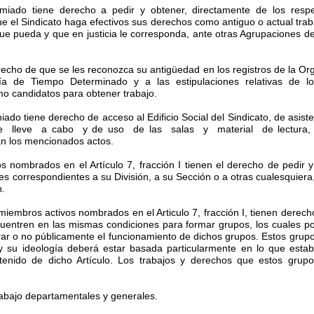
gremiado tiene derecho a pedir y obtener, directamente de los res
e el Sindicato haga efectivos sus derechos como antiguo o actual tr
 que pueda y que en justicia le corresponda, ante otras Agrupaciones d
recho de que se les reconozca su antigüedad en los registros de la Or
ía de Tiempo Determinado y a las estipulaciones relativas de lo
mo candidatos para obtener trabajo.
emiado tiene derecho de acceso al Edificio Social del Sindicato, de asi
lleve a cabo y de uso de las salas y material de lectura, div
an los mencionados actos.
s nombrados en el Artículo 7, fracción I tienen el derecho de pedir 
 correspondientes a su División, a su Sección o a otras cualesquiera,
n.
iembros activos nombrados en el Articulo 7, fracción I, tienen derech
cuentren en las mismas condiciones para formar grupos, los cuales po
larar o no públicamente el funcionamiento de dichos grupos. Estos gr
l y su ideología deberá estar basada particularmente en lo que estab
tenido de dicho Artículo. Los trabajos y derechos que estos grup
rabajo departamentales y generales.