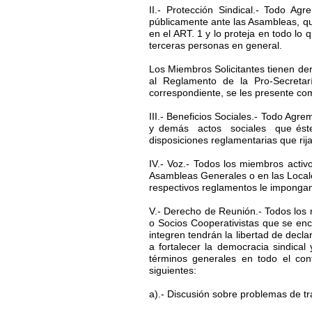
II.- Protección Sindical.- Todo A
públicamente ante las Asambleas, qu
en el ART. 1 y lo proteja en todo lo
terceras personas en general.
Los Miembros Solicitantes tienen de
al Reglamento de la Pro-Secretar
correspondiente, se les presente co
III.- Beneficios Sociales.- Todo Agr
y demás actos sociales que éste 
disposiciones reglamentarias que rij
IV.- Voz.- Todos los miembros activo
Asambleas Generales o en las Locales
respectivos reglamentos le imponga
V.- Derecho de Reunión.- Todos los m
o Socios Cooperativistas que se en
integren tendrán la libertad de dec
a fortalecer la democracia sindica
términos generales en todo el con
siguientes:
a).- Discusión sobre problemas de t