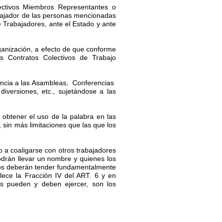
pectivos Miembros Representantes o
abajador de las personas mencionadas
e Trabajadores, ante el Estado y ante
ganización, a efecto de que conforme
s Contratos Colectivos de Trabajo
stencia a las Asambleas, Conferencias
ersiones, etc., sujetándose a las
y obtener el uso de la palabra en las
 sin más limitaciones que las que los
o a coaligarse con otros trabajadores
drán llevar un nombre y quienes los
upos deberán tender fundamentalmente
lece la Fracción IV del ART. 6 y en
os pueden y deben ejercer, son los