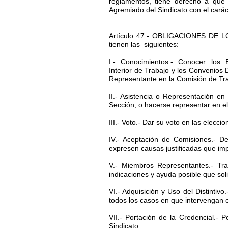
reglamentos, tiene derecho a que 
Agremiado del Sindicato con el carác
Artículo 47.- OBLIGACIONES DE LO
tienen las siguientes:
I.- Conocimientos.- Conocer los 
Interior de Trabajo y los Convenios
Representante en la Comisión de Tra
II.- Asistencia o Representación e
Sección, o hacerse representar en e
III.- Voto.- Dar su voto en las elecc
IV.- Aceptación de Comisiones.- 
expresen causas justificadas que imp
V.- Miembros Representantes.- Tr
indicaciones y ayuda posible que so
VI.- Adquisición y Uso del Distintiv
todos los casos en que intervengan 
VII.- Portación de la Credencial.- 
Sindicato.