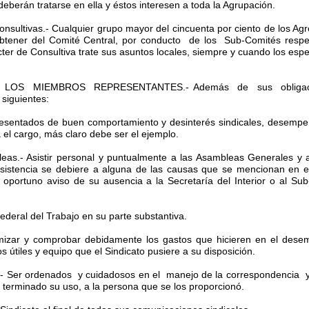
eberán tratarse en ella y éstos interesen a toda la Agrupación.
onsultivas.- Cualquier grupo mayor del cincuenta por ciento de los 
btener del Comité Central, por conducto de los Sub-Comités respec
ter de Consultiva trate sus asuntos locales, siempre y cuando los esp
E LOS MIEMBROS REPRESENTANTES.- Además de sus obligacion
siguientes:
presentados de buen comportamiento y desinterés sindicales, desempe
el cargo, más claro debe ser el ejemplo.
bleas.- Asistir personal y puntualmente a las Asambleas Generales y 
asistencia se debiere a alguna de las causas que se mencionan en e
oportuno aviso de su ausencia a la Secretaría del Interior o al Sub-
ederal del Trabajo en su parte substantiva.
omizar y comprobar debidamente los gastos que hicieren en el dese
os útiles y equipo que el Sindicato pusiere a su disposición.
- Ser ordenados y cuidadosos en el manejo de la correspondencia y 
 terminado su uso, a la persona que se los proporcionó.