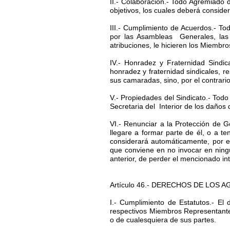
II.- Colaboración.- Todo Agremiado 
objetivos, los cuales deberá consider
III.- Cumplimiento de Acuerdos.- T
por las Asambleas Generales, las 
atribuciones, le hicieren los Miembr
IV.- Honradez y Fraternidad Sind
honradez y fraternidad sindicales, r
sus camaradas, sino, por el contrari
V.- Propiedades del Sindicato.- Todo 
Secretaria del Interior de los daños
VI.- Renunciar a la Protección de G
llegare a formar parte de él, o a t
considerará automáticamente, por e
que conviene en no invocar en ningún
anterior, de perder el mencionado in
Artículo 46.- DERECHOS DE LOS 
I.- Cumplimiento de Estatutos.- El
respectivos Miembros Representantes
o de cualesquiera de sus partes.