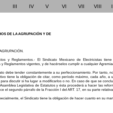
III
IV
V
VI
VII
VIII
HOS DE LA AGRUPACIÓN Y DE
A AGRUPACIÓN.
ctos y Reglamentos.- El Sindicato Mexicano de Electricistas tiene 
s y Reglamentos vigentes, y de hacérselos cumplir a cualquier Agremia
icato debe tender constantemente a su perfeccionamiento. Por tanto, 
tivo tiene la obligación de citar, como período máximo, cada año, a
para discutir si ha lugar a modificarlos o no. En caso de que se concl
 Asamblea Legislativa de Estatutos y ésta procederá a hacer las ref
ce el segundo párrafo de la Fracción I del ART. 17, en su parte relativa
pecialmente, el Sindicato tiene la obligación de hacer cuanto en su man