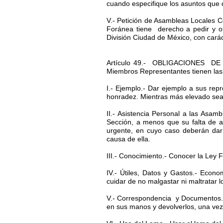
cuando especifique los asuntos que d
V.- Petición de Asambleas Locales C
Foránea tiene derecho a pedir y o
División Ciudad de México, con carác
Artículo 49.- OBLIGACIONES D
Miembros Representantes tienen las 
I.- Ejemplo.- Dar ejemplo a sus re
honradez. Mientras más elevado sea 
II.- Asistencia Personal a las Asam
Sección, a menos que su falta de 
urgente, en cuyo caso deberán dar 
causa de ella.
III.- Conocimiento.- Conocer la Ley F
IV.- Útiles, Datos y Gastos.- Econ
cuidar de no malgastar ni maltratar l
V.- Correspondencia y Documentos.
en sus manos y devolverlos, una vez