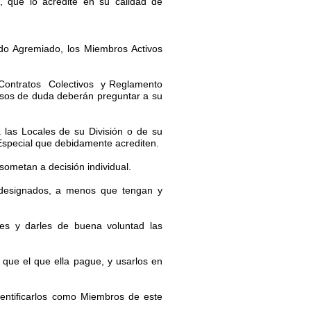
, que lo acredite en su calidad de
o Agremiado, los Miembros Activos
Contratos Colectivos y Reglamento
casos de duda deberán preguntar a su
 las Locales de su División o de su
Especial que debidamente acrediten.
sometan a decisión individual.
 designados, a menos que tengan y
es y darles de buena voluntad las
r que el que ella pague, y usarlos en
identificarlos como Miembros de este