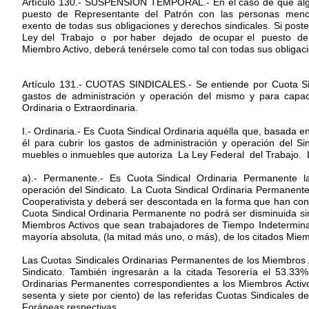
Artículo 130.- SUSPENSIÓN TEMPORAL.- En el caso de que algú
puesto de Representante del Patrón con las personas mencio
exento de todas sus obligaciones y derechos sindicales. Si pos
Ley del Trabajo o por haber dejado de ocupar el puesto de R
Miembro Activo, deberá tenérsele como tal con todas sus obligac
Artículo 131.- CUOTAS SINDICALES.- Se entiende por Cuota Sind
gastos de administración y operación del mismo y para capaci
Ordinaria o Extraordinaria.
I.- Ordinaria.- Es Cuota Sindical Ordinaria aquélla que, basada 
él para cubrir los gastos de administración y operación del S
muebles o inmuebles que autoriza La Ley Federal del Trabajo. 
a).- Permanente.- Es Cuota Sindical Ordinaria Permanente la
operación del Sindicato. La Cuota Sindical Ordinaria Permanente a
Cooperativista y deberá ser descontada en la forma que han con
Cuota Sindical Ordinaria Permanente no podrá ser disminuida sino
Miembros Activos que sean trabajadores de Tiempo Indetermina
mayoría absoluta, (la mitad más uno, o más), de los citados Mie
Las Cuotas Sindicales Ordinarias Permanentes de los Miembros Ac
Sindicato. También ingresarán a la citada Tesorería el 53.33% 
Ordinarias Permanentes correspondientes a los Miembros Activo
sesenta y siete por ciento) de las referidas Cuotas Sindicales d
Foráneas respectivas.