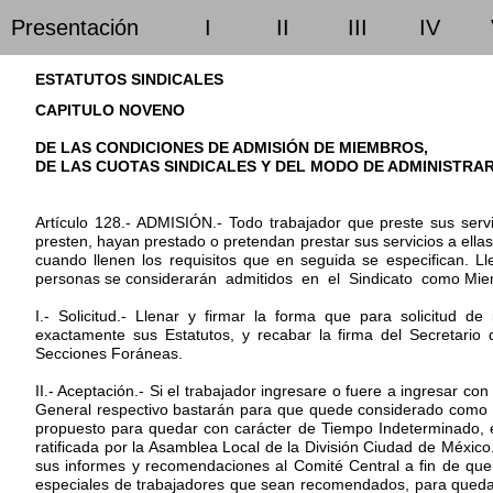
Presentación
I
II
III
IV
ESTATUTOS SINDICALES
CAPITULO NOVENO
DE LAS CONDICIONES DE ADMISIÓN DE MIEMBROS,
DE LAS CUOTAS SINDICALES Y DEL MODO DE ADMINISTRA
Artículo 128.- ADMISIÓN.- Todo trabajador que preste sus serv
presten, hayan prestado o pretendan prestar sus servicios a ellas
cuando llenen los requisitos que en seguida se especifican. Ll
personas se considerarán admitidos en el Sindicato como Miem
I.- Solicitud.- Llenar y firmar la forma que para solicitud d
exactamente sus Estatutos, y recabar la firma del Secretario 
Secciones Foráneas.
II.- Aceptación.- Si el trabajador ingresare o fuere a ingresar con
General respectivo bastarán para que quede considerado como Mi
propuesto para quedar con carácter de Tiempo Indeterminado, e
ratificada por la Asamblea Local de la División Ciudad de Méxi
sus informes y recomendaciones al Comité Central a fin de que
especiales de trabajadores que sean recomendados, para quedarse