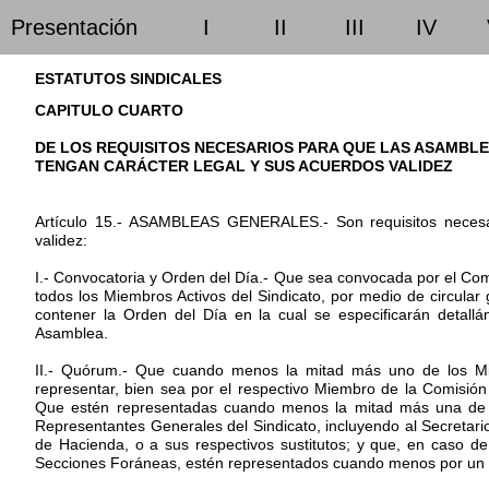
Presentación
I
II
III
IV
ESTATUTOS SINDICALES
CAPITULO CUARTO
DE LOS REQUISITOS NECESARIOS PARA QUE LAS ASAMBL
TENGAN CARÁCTER LEGAL Y SUS ACUERDOS VALIDEZ
Artículo 15.- ASAMBLEAS GENERALES.- Son requisitos necesa
validez:
I.- Convocatoria y Orden del Día.- Que sea convocada por el Comi
todos los Miembros Activos del Sindicato, por medio de circular
contener la Orden del Día en la cual se especificarán detall
Asamblea.
II.- Quórum.- Que cuando menos la mitad más uno de los Mie
representar, bien sea por el respectivo Miembro de la Comisió
Que estén representadas cuando menos la mitad más una de 
Representantes Generales del Sindicato, incluyendo al Secretar
de Hacienda, o a sus respectivos sustitutos; y que, en caso de
Secciones Foráneas, estén representados cuando menos por un Mi