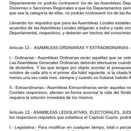
Departamento no podrán contravenir los de las Asambleas Depar
Divisiones o Secciones Regionales a que los Departamentos pert
que sea la categoría de ellas, no podrán contravenir los de las A
Llenando los requisitos que para las Asambleas Locales establece 
acuerdos de las Asambleas Locales obligarán a todos y cada uno
Departamental, respectivos, y deberán ser hechos del conocimient
Artículo 12.- ASAMBLEAS ORDINARIAS Y EXTRAORDINARIAS.- Las
I.- Ordinarias.- Asambleas Ordinarias serán aquéllas que se cele
Las Asambleas Generales Ordinarias deberán efectuarse cuando 
de diciembre. Y las que tengan por objeto acordar el presupues
octubre de cada año o el primer día hábil siguiente, si la citad
menos una vez cada mes, siempre y cuando no hubiese habido A
II.- Extraordinarias.- Asambleas Extraordinarias serán aquellas n
Comités respectivos, afecten en forma anormal la vida del Sin
requiera la solución inmediata de los mismos.
Artículo 13.- ASAMBLEAS LEGISLATIVAS, ELECTORALES, JUD
los respectivos requisitos que establece el Capítulo Cuarto, podrá 
I.- Legislativa.- Para modificar en cualquier tiempo, total o par