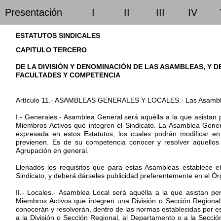
Presentación
I
II
III
IV
ESTATUTOS SINDICALES
CAPITULO TERCERO
DE LA DIVISIÓN Y DENOMINACIÓN DE LAS ASAMBLEAS, Y D
FACULTADES Y COMPETENCIA
Artículo 11.- ASAMBLEAS GENERALES Y LOCALES.- Las Asamblea
I.- Generales.- Asamblea General será aquélla a la que asista
Miembros Activos que integren el Sindicato. La Asamblea Gener
expresada en estos Estatutos, los cuales podrán modificar en
previenen. Es de su competencia conocer y resolver aquellos
Agrupación en general.
Llenados los requisitos que para estas Asambleas establece 
Sindicato, y deberá dárseles publicidad preferentemente en el Ór
II.- Locales.- Asamblea Local será aquélla a la que asistan
Miembros Activos que integren una División o Sección Region
conocerán y resolverán, dentro de las normas establecidas por est
a la División o Sección Regional, al Departamento o a la Secci