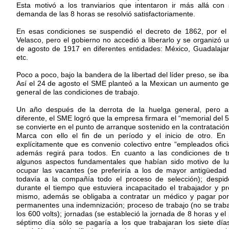
Esta motivó a los tranviarios que intentaron ir más allá co
demanda de las 8 horas se resolvió satisfactoriamente.
En esas condiciones se suspendió el decreto de 1862, por el
Velasco, pero el gobierno no accedió a liberarlo y se organizó u
de agosto de 1917 en diferentes entidades: México, Guadalajar
etc.
Poco a poco, bajo la bandera de la libertad del líder preso, se iba
Así el 24 de agosto el SME planteó a la Mexican un aumento gene
general de las condiciones de trabajo.
Un año después de la derrota de la huelga general, pero a
diferente, el SME logró que la empresa firmara el “memorial del 
se convierte en el punto de arranque sostenido en la contratación 
Marca con ello el fin de un período y el inicio de otro. En
explícitamente que es convenio colectivo entre “empleados ofic
además regirá para todos. En cuanto a las condiciones de tr
algunos aspectos fundamentales que habían sido motivo de lu
ocupar las vacantes (se preferiría a los de mayor antigüedad
todavía a la compañía todo el proceso de selección); despido
durante el tiempo que estuviera incapacitado el trabajador y pr
mismo, además se obligaba a contratar un médico y pagar por
permanentes una indemnización; proceso de trabajo (no se trabaj
los 600 volts); jornadas (se estableció la jornada de 8 horas y el
séptimo día sólo se pagaría a los que trabajaran los siete días