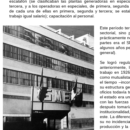
escalafón (se clasificaban las plantas generadoras en espec
tercera, y a los operadoras en especiales, de primera, segunda 
de cada una de ellas en primera, segunda y tercera; se establ
trabajo igual salario); capacitación al personal.
Este período ter
sectorial, sino
prácticamente no
partes era el 
algunos años pe
general).
Se logró regul
anteriormente, 
trabajo en 192
como mutualista
el tiempo –inco
su estructura ge
oficios todavía 
el estado era u
con las fuerzas
después tomarí
institucionalida
este. La difere
su no incidenci
producción y la 