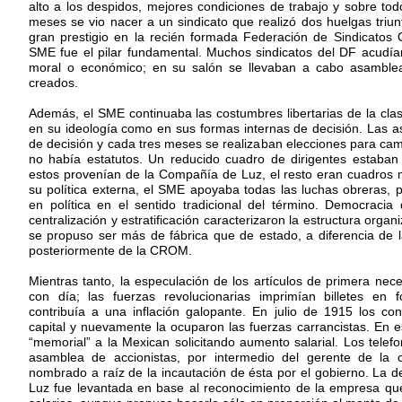
alto a los despidos, mejores condiciones de trabajo y sobre todo
meses se vio nacer a un sindicato que realizó dos huelgas triun
gran prestigio en la recién formada Federación de Sindicatos 
SME fue el pilar fundamental. Muchos sindicatos del DF acud
moral o económico; en su salón se llevaban a cabo asambleas
creados.
Además, el SME continuaba las costumbres libertarias de la cla
en su ideología como en sus formas internas de decisión. Las 
de decisión y cada tres meses se realizaban elecciones para cam
no había estatutos. Un reducido cuadro de dirigentes estaban 
estos provenían de la Compañía de Luz, el resto eran cuadros m
su política externa, el SME apoyaba todas las luchas obreras, p
en política en el sentido tradicional del término. Democracia
centralización y estratificación caracterizaron la estructura orga
se propuso ser más de fábrica que de estado, a diferencia de 
posteriormente de la CROM.
Mientras tanto, la especulación de los artículos de primera nece
con día; las fuerzas revolucionarias imprimían billetes en
contribuía a una inflación galopante. En julio de 1915 los co
capital y nuevamente la ocuparon las fuerzas carrancistas. En
“memorial” a la Mexican solicitando aumento salarial. Los telefon
asamblea de accionistas, por intermedio del gerente de la
nombrado a raíz de la incautación de ésta por el gobierno. La
Luz fue levantada en base al reconocimiento de la empresa qu