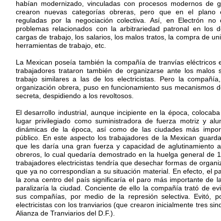
habían modernizado, vinculadas con procesos modernos de g
crearon nuevas categorías obreras, pero que en el plano c
reguladas por la negociación colectiva. Así, en Electrón no
problemas relacionados con la arbitrariedad patronal en los d
cargas de trabajo, los salarios, los malos tratos, la compra de un
herramientas de trabajo, etc.
La Mexican poseía también la compañía de tranvías eléctricos 
trabajadores trataron también de organizarse ante los malos s
trabajo similares a las de los electricistas. Pero la compañí
organización obrera, puso en funcionamiento sus mecanismos de c
secreta, despidiendo a los revoltosos.
El desarrollo industrial, aunque incipiente en la época, colocaba 
lugar privilegiado como suministradora de fuerza motriz y al
dinámicas de la época, así como de las ciudades más impor
público. En este aspecto los trabajadores de la Mexican guard
que les daría una gran fuerza y capacidad de aglutinamiento a
obreros, lo cual quedaría demostrado en la huelga general de 
trabajadores electricistas tendría que desechar formas de organi
que ya no correspondían a su situación material. En efecto, el par
la zona centro del país significaría el paro más importante de l
paralizaría la ciudad. Conciente de ello la compañía trató de ev
sus compañías, por medio de la represión selectiva. Evitó, p
electricistas con los tranviarios (que crearon inicialmente tres si
Alianza de Tranviarios del D.F.).