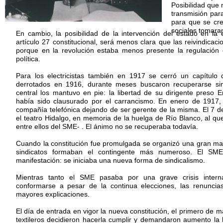
Posibilidad que 
transmisión par
para que se cre
sociales tomara
En cambio, la posibilidad de la intervención del estado en la
artículo 27 constitucional, será menos clara que las reivindicaci
porque en la revolución estaba menos presente la regulación
política.
Para los electricistas también en 1917 se cerró un capítulo
derrotados en 1916, durante meses buscaron recuperarse si
central los mantuvo en pie: la libertad de su dirigente preso E
había sido clausurado por el carrancismo. En enero de 1917,
compañía telefónica dejando de ser gerente de la misma. El 7 de
el teatro Hidalgo, en memoria de la huelga de Río Blanco, al qu
entre ellos del SME- . El ánimo no se recuperaba todavía.
Cuando la constitución fue promulgada se organizó una gran man
sindicatos formaban el contingente más numeroso. El SME
manifestación: se iniciaba una nueva forma de sindicalismo.
Mientras tanto el SME pasaba por una grave crisis intern
conformarse a pesar de la continua elecciones, las renuncia
mayores explicaciones.
El día de entrada en vigor la nueva constitución, el primero de 
textileros decidieron hacerla cumplir y demandaron aumento la h