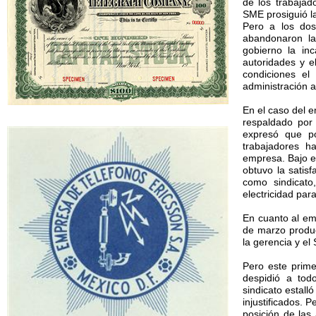
de los trabajad
SME prosiguió la
Pero a los dos
abandonaron la
gobierno la in
autoridades y e
condiciones el
administración 
En el caso del 
respaldado por 
expresó que po
trabajadores 
empresa. Bajo es
obtuvo la satis
como sindicato
electricidad par
En cuanto al em
de marzo produc
la gerencia y el
Pero este prim
despidió a tod
sindicato estall
injustificados. 
posición de las