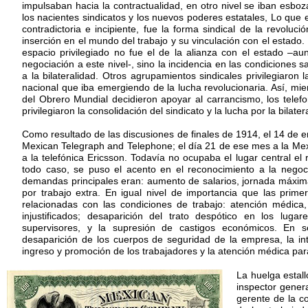
impulsaban hacia la contractualidad, en otro nivel se iban esbo
los nacientes sindicatos y los nuevos poderes estatales, Lo que 
contradictoria e incipiente, fue la forma sindical de la revoluc
inserción en el mundo del trabajo y su vinculación con el estado. 
espacio privilegiado no fue el de la alianza con el estado –a
negociación a este nivel-, sino la incidencia en las condiciones s
a la bilateralidad. Otros agrupamientos sindicales privilegiaron l
nacional que iba emergiendo de la lucha revolucionaria. Así, mien
del Obrero Mundial decidieron apoyar al carrancismo, los telefon
privilegiaron la consolidación del sindicato y la lucha por la bilater
Como resultado de las discusiones de finales de 1914, el 14 de 
Mexican Telegraph and Telephone; el día 21 de ese mes a la Mex
a la telefónica Ericsson. Todavía no ocupaba el lugar central el
todo caso, se puso el acento en el reconocimiento a la negocia
demandas principales eran: aumento de salarios, jornada máxim
por trabajo extra. En igual nivel de importancia que las prim
relacionadas con las condiciones de trabajo: atención médica
injustificados; desaparición del trato despótico en los luga
supervisores, y la supresión de castigos económicos. En s
desaparición de los cuerpos de seguridad de la empresa, la int
ingreso y promoción de los trabajadores y la atención médica para
La huelga estall
inspector genera
gerente de la c