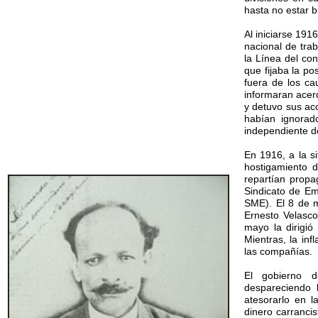
hasta no estar 
Al iniciarse 191
nacional de tra
la Línea del con
que fijaba la p
fuera de los ca
informaran acer
y detuvo sus ac
habían ignorad
independiente d
En 1916, a la s
hostigamiento d
repartían propa
Sindicato de Em
SME). El 8 de m
Ernesto Velasco
mayo la dirigió
Mientras, la inf
las compañías.
El gobierno d
despareciendo 
atesorarlo en l
dinero carrancis