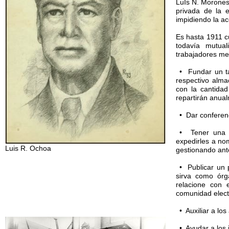
LuÍs N. Morones 
privada de la 
impidiendo la ac
Es hasta 1911 c
todavía mutual
trabajadores mex
• Fundar un ta
respectivo alma
con la cantidad
repartirán anual
• Dar conferenc
• Tener una j
expedirles a nom
Luis R. Ochoa
gestionando ante
• Publicar un 
sirva como órg
relacione con 
comunidad electr
• Auxiliar a l
• Ayudar a los 