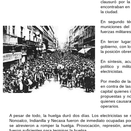
clausuró por la
encontraban en e
la ciudad.
En segundo tér
municiones del
fuerzas militare
En tercer luga
gobierno, con lo
la posición obre
En síntesis, ac
político y mil
electricistas.
Por medio de la
en contra de la
capital quienes 
propuestas y no
quienes causaran
operarios.
A pesar de todo, la huelga duró dos días. Los electricistas se
Nonoalco, Indianilla y Necaxa fueron de inmediato ocupadas por
se atrevieron a romper la huelga. Provocación, represión, am
fueron suficientes para terminar la huelga.