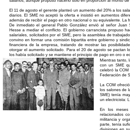
salarios, aunque propuso hacerlo sólo en proporción al monto de 
El 11 de agosto el gerente planteó un aumento del 20% a los sal
diarios. El SME no aceptó la oferta e insistió en aumentos difer
además de recibir el pago en otro nacional o su equivalente. La h
De inmediato el general Pablo González envió al señor Juan 
Hesse a mediar el conflicto. El gobierno carrancista propuso 
salariales, solicitados por el SME, pero la asamblea de trabajad
convino en formar una comisión bipartita entre gobierno y sindic
financiera de la empresa, tratando de mostrar las posibilida
otorgar el aumento solicitado. Para el 20 de agosto se pactan
los había solicitado y se mantiene el principio de pago en oro o e
Mientras tanto,
con un SME que
celebró la COM 
Federación de Si
La COM ofreció 
los salones de l
SME) tenía mayo
un electricista:
En los meses 
relacionados co
militancia y or
parte, tenía suf
divisiones en s