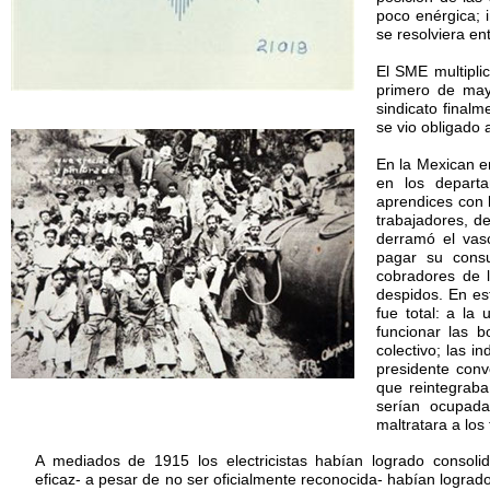
poco enérgica; i
se resolviera en
El SME multiplic
primero de mayo
sindicato finalm
se vio obligado 
En la Mexican en
en los departa
aprendices con l
trabajadores, d
derramó el vaso
pagar su cons
cobradores de 
despidos. En es
fue total: a la
funcionar las 
colectivo; las i
presidente conv
que reintegraba
serían ocupada
maltratara a los
A mediados de 1915 los electricistas habían logrado consolid
eficaz- a pesar de no ser oficialmente reconocida- habían lograd