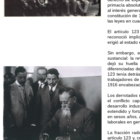
primacía absolu
al interés gener
constitución de 
las leyes en cua
El artículo 12
reconoció implíc
erigió al estado 
Sin embargo, en
sustancial: la r
dejó su huella
diferenciadas de
123 tenía detrá
trabajadores de
1916 encabezad
Los derrotados 
el conflicto ca
desarrollo indu
extendido y for
en sesos años, a
laborales en gen
La fracción radi
artículo 123 y, 