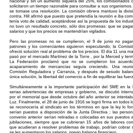
nacional y sin un aumento siquiera del 25%, los comisionados o
solicitaron un tiempo razonable para consultar a sus organismos. H
se tomase una resolución. La comisión obrera mantuvo la divis
contra. Hill afirmó que puesto que pretendía la reunión e iba co
tenía voto de calidad, aceptándose así la propuesta de los indus
no tuvo un resultado concreto, sólo dos promesas: que se pagaría 
salarios y que los precios se mantendrían vigilados.
Pero las promesas no se cumplieron, el 9 de junio no paga
patrones y los comerciantes siguieron especulando; la Comis
ofreció solución real al problema de los precios. El día 11 una ma
pasó por el mercado Martínez de la Torre , por la Merced y term
La Federación proclamó que no se cumplieron los acuerdo
acaparamiento de mercancías seguía creciendo. Una reuni
Comisión Reguladora y Carranza, y después de sesudo balan
única solución, la libertad del comercio a fin de equilibrar las fue
Simultáneamente a la importante participación del SME en la
serias advertencias de empresas y gobierno, se discutió intern
por el memorial que desde octubre del año anterior se intenta
Luz. Finalmente, el 28 de junio de 1916 se logró firma en todos 
se reconocería al sindicato en los términos en que la ley lo fo
serían puestos a disposición de la Junta Directiva ; las perso
convenio anterior serían retiradas o colocadas en sus puestos a
jubilaciones, siempre que se cubrieran 15 años de labores con
que acudieran a resolver problemas de trabajo, podrían cobrar su
se les aumentaron los salarios, previo balance financiero.