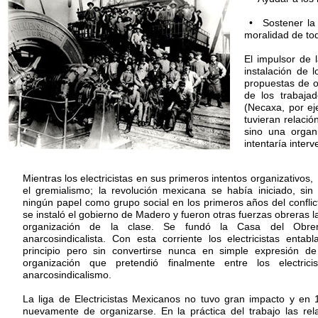
• Sostener la 
moralidad de to
El impulsor de l
instalación de 
propuestas de or
de los trabaja
(Necaxa, por ej
tuvieran relació
sino una organ
intentaría interv
Mientras los electricistas en sus primeros intentos organizativo
el gremialismo; la revolución mexicana se había iniciado, s
ningún papel como grupo social en los primeros años del conflict
se instaló el gobierno de Madero y fueron otras fuerzas obreras la
organización de la clase. Se fundó la Casa del Obrero
anarcosindicalista. Con esta corriente los electricistas entab
principio pero sin convertirse nunca en simple expresión d
organización que pretendió finalmente entre los electrici
anarcosindicalismo.
La liga de Electricistas Mexicanos no tuvo gran impacto y en 19
nuevamente de organizarse. En la práctica del trabajo las rel