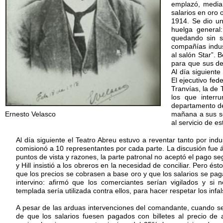
emplazó, median
salarios en oro
1914. Se dio un
huelga general
quedando sin s
compañías indus
al salón Star”. 
para que sus de
Al día siguiente
El ejecutivo fe
Tranvías, la de
los que interr
departamento de 
Ernesto Velasco
mañana a sus ser
al servicio de e
Al día siguiente el Teatro Abreu estuvo a reventar tanto por ind
comisionó a 10 representantes por cada parte. La discusión fue á
puntos de vista y razones, la parte patronal no aceptó el pago s
y Hill insistió a los obreros en la necesidad de conciliar. Pero é
que los precios se cobrasen a base oro y que los salarios se paga
intervino: afirmó que los comerciantes serían vigilados y si 
templada sería utilizada contra ellos, para hacer respetar los infals
A pesar de las arduas intervenciones del comandante, cuando se
de que los salarios fuesen pagados con billetes al precio de a