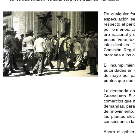
De cualquier fo
especulación s
respecto el peri
por lo menos, c
oro nacional y 
pesos Veracruz
infalsificables
Comisión Regula
otorgada a los 
El incumplimien
autoridades en 
de mayo por pa
puntos que dos 
La demanda obr
Guanajuato. El d
comercios que n
demandas, parali
del movimiento, 
las plantas elé
consecuencia la 
Ahora el gobie