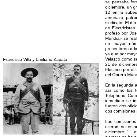
se pensaba for
diciembre, un gr
12 en la subes
amenaza patron
sindicato. El dí
de Electricista
profeso por Jos
Mundial- se real
en mayor númer
presentaron a l
ya que por mayor
Velazco como sec
Francisco Villa y Emiliano Zapata
21 de diciembr
Eléctrico por el
del Obrero Mundi
En la segunda a
así como los t
Telephone Compa
inmediato se i
fueron dos ofic
dos comisiones p
Las comisiones 
dijeron no esta
diciembre: “… e