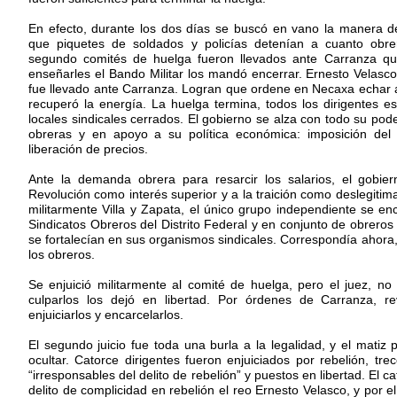
En efecto, durante los dos días se buscó en vano la manera de
que piquetes de soldados y policías detenían a cuanto obre
segundo comités de huelga fueron llevados ante Carranza qui
enseñarles el Bando Militar los mandó encerrar. Ernesto Velasco
fue llevado ante Carranza. Logran que ordene en Necaxa echar 
recuperó la energía. La huelga termina, todos los dirigentes es
locales sindicales cerrados. El gobierno se alza con todo su po
obreras y en apoyo a su política económica: imposición del
liberación de precios.
Ante la demanda obrera para resarcir los salarios, el gobier
Revolución como interés superior y a la traición como deslegitim
militarmente Villa y Zapata, el único grupo independiente se e
Sindicatos Obreros del Distrito Federal y en conjunto de obreros
se fortalecían en sus organismos sindicales. Correspondía ahora,
los obreros.
Se enjuició militarmente al comité de huelga, pero el juez, n
culparlos los dejó en libertad. Por órdenes de Carranza, r
enjuiciarlos y encarcelarlos.
El segundo juicio fue toda una burla a la legalidad, y el matiz po
ocultar. Catorce dirigentes fueron enjuiciados por rebelión, tre
“irresponsables del delito de rebelión” y puestos en libertad. El c
delito de complicidad en rebelión el reo Ernesto Velasco, y por el