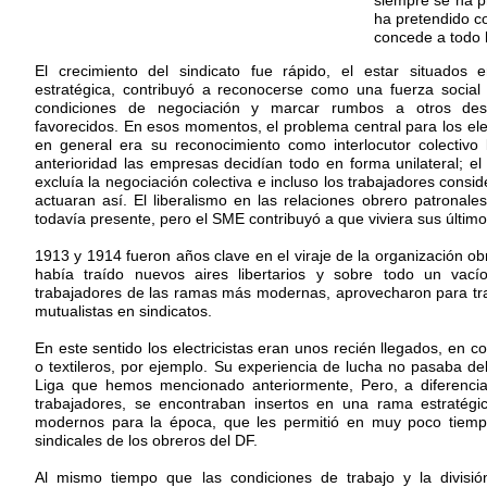
siempre se ha p
ha pretendido co
concede a todo 
El crecimiento del sindicato fue rápido, el estar situados
estratégica, contribuyó a reconocerse como una fuerza social
condiciones de negociación y marcar rumbos a otros de
favorecidos. En esos momentos, el problema central para los elec
en general era su reconocimiento como interlocutor colectivo 
anterioridad las empresas decidían todo en forma unilateral; el
excluía la negociación colectiva e incluso los trabajadores consi
actuaran así. El liberalismo en las relaciones obrero patronale
todavía presente, pero el SME contribuyó a que viviera sus último
1913 y 1914 fueron años clave en el viraje de la organización ob
había traído nuevos aires libertarios y sobre todo un vací
trabajadores de las ramas más modernas, aprovecharon para tr
mutualistas en sindicatos.
En este sentido los electricistas eran unos recién llegados, en c
o textileros, por ejemplo. Su experiencia de lucha no pasaba del
Liga que hemos mencionado anteriormente, Pero, a diferenci
trabajadores, se encontraban insertos en una rama estratégi
modernos para la época, que les permitió en muy poco tiempo
sindicales de los obreros del DF.
Al mismo tiempo que las condiciones de trabajo y la divisió