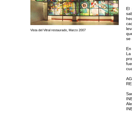
El
sab
he
ca
le
Vista del Vitral restaurado, Marzo 2007
que
se 
En 
La
pr
fu
cua
AG
RE
San
IN
Ale
IN