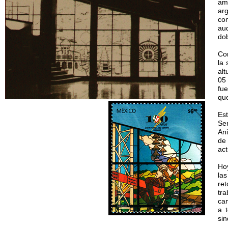
am
ar
co
au
dob
Con
la
al
05
fu
que
Es
Se
Ani
de
act
Hoy
la
re
tr
cam
a 
sin