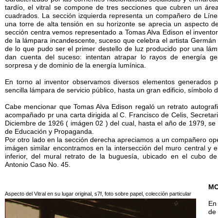
tardío, el vitral se compone de tres secciones que cubren un ár
cuadrados. La sección izquierda representa un compañero de Líne
una torre de alta tensión en su horizonte se aprecia un aspecto d
sección centra vemos representado a Tomas Alva Edison el inventor
de la lámpara incandescente, suceso que celebra el artista Germán 
de lo que pudo ser el primer destello de luz producido por una l
dan cuenta del suceso: intentan atrapar lo rayos de energía g
sorpresa y de dominio de la energía lumínica.
En torno al inventor observamos diversos elementos generados p
sencilla lámpara de servicio público, hasta un gran edificio, símbolo d
Cabe mencionar que Tomas Alva Edison regaló un retrato autograf
acompañado pr una carta dirigida al C. Francisco de Celis, Secreta
Diciembre de 1926 ( imágen 02 ) del cual, hasta el año de 1979, se
de Educación y Propaganda.
Por otro lado en la sección derecha apreciamos a un compañero ope
imágen similar encontramos en la intersección del muro central y 
inferior, del mural retrato de la buguesía, ubicado en el cubo de 
Antonio Caso No. 45.
MO
Aspecto del Vitral en su lugar original, s7f, foto sobre papel, colección particular
En 
de